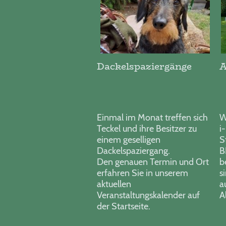
Dackelspaziergänge
A
Einmal im Monat treffen sich
W
Teckel und ihre Besitzer zu
i
einem geselligen
S
Dackelspaziergang.
B
Den genauen Termin und Ort
b
erfahren Sie in unserem
s
aktuellen
a
Veranstaltungskalender auf
A
der Startseite.