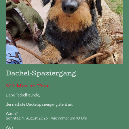
Dackel-Spaziergang
Mit Max on Tour...
Liebe Teckelfreunde,
der nächste Dackelspaziergang steht an.
Wann?
Sonntag, 9. August 2026 - wie immer um 10 Uhr
Wo?